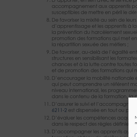
accompagnement aux apprentis pour p
susceptibles de mettre en péril le d
De favoriser la mixité au sein de leurs
d’apprentissage et les apprentis à l
la prévention du harcèlement sexuel 
promotion des formations qui met en a
la répartition sexuée des métiers ;
De favoriser, au-delà de l’égalité ent
structures en sensibilisant les format
chances et à la lutte contre toutes 
et de promotion des formations qui m
D’encourager la mobilité nationale 
qui peut comprendre un référent mobil
niveau international, les programme
dans le contenu de la formation, la p
D’assurer le suivi et l’accompagnem
6211-2
est dispensée en tout ou parti
D’évaluer les compétences acquises p
N
m
dans le respect des règles définies 
D’accompagner les apprentis ayant i