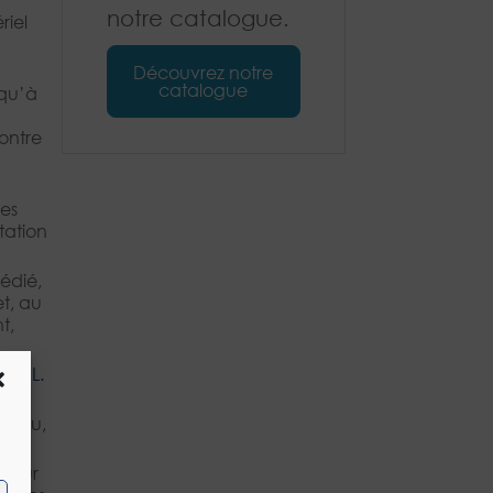
notre catalogue.
riel
Découvrez notre
catalogue
 qu’à
contre
des
tation
édié,
et, au
t,
icle
L.
ntinu,
 leur