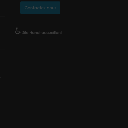
Contactez-nous
♿
Site Handi-accueillant
c