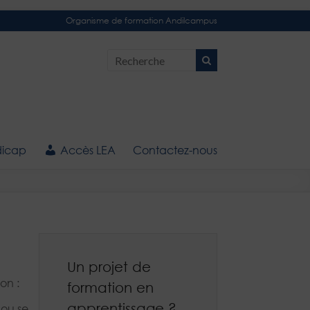
Organisme de formation Andilcampus
s Andilcampus
re de Formation d'Apprentis
icap
Accès LEA
Contactez-nous
Un projet de
on :
formation en
apprentissage ?
 ou se