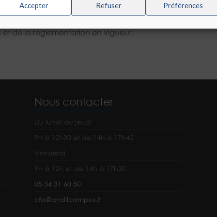
tre à finalité professionnelle vers les personnes et les orga
Accepter
Refuser
Préférences
 la définition d’un projet de poursuite de formation ;
eurs démarches pour accéder aux aides auxquelles ils pe
n et de la réglementation en vigueur.
Nous contacter
Du lundi au jeudi
9h à 12h30 et de 14h à 17h45
Vendredi
9h à 12h et de 14h à 17h30
05 34 31 60 50
cfa@andilcampus.fr