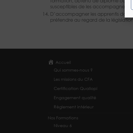
formation, obtenu de diplôme ou de ti
susceptibles de les accompagner dans
D’accompagner les apprentis dans l
prétendre au regard de la législatio
Accueil
Qui sommes-nous ?
Les missions du CFA
Certification Qualiopi
Engagement qualité
Règlement intérieur
Nos Formations
Niveau 6