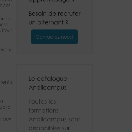
ences
Besoin de recruter
herche
un alternant ?
rise
. Pour
Contactez-nous!
oyeur
Le catalogue
rentis
Andilcampus
Toutes les
is
ublic
formations
Andilcampus sont
t aux
disponibles sur
n