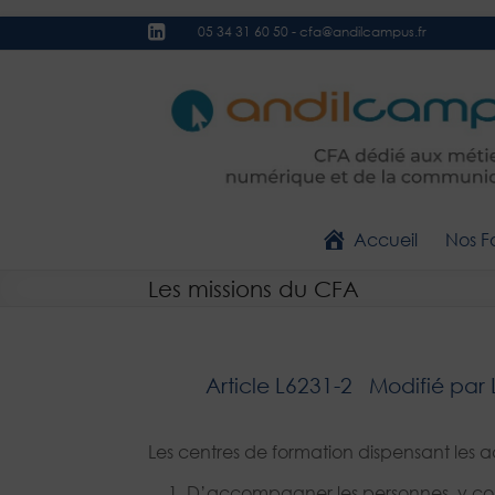
05 34 31 60 50
-
cfa@andilcampus.fr
Accueil
Nos F
Les missions du CFA
Article L6231-2
Modifié par 
Les centres de formation dispensant les a
D’accompagner les personnes, y comp