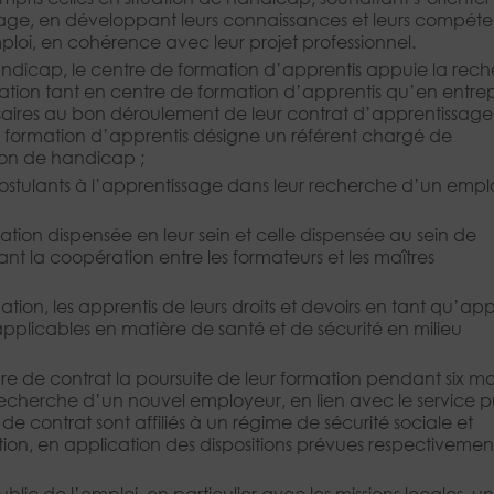
issage, en développant leurs connaissances et leurs compét
emploi, en cohérence avec leur projet professionnel.
handicap, le centre de formation d’apprentis appuie la rec
gration tant en centre de formation d’apprentis qu’en entrep
aires au bon déroulement de leur contrat d’apprentissage
de formation d’apprentis désigne un référent chargé de
tion de handicap ;
tulants à l’apprentissage dans leur recherche d’un empl
ation dispensée en leur sein et celle dispensée au sein de
sant la coopération entre les formateurs et les maîtres
tion, les apprentis de leurs droits et devoirs en tant qu’app
 applicables en matière de santé et de sécurité en milieu
e de contrat la poursuite de leur formation pendant six mo
cherche d’un nouvel employeur, en lien avec le service p
de contrat sont affiliés à un régime de sécurité sociale et
on, en application des dispositions prévues respectivemen
blic de l’emploi, en particulier avec les missions locales, u