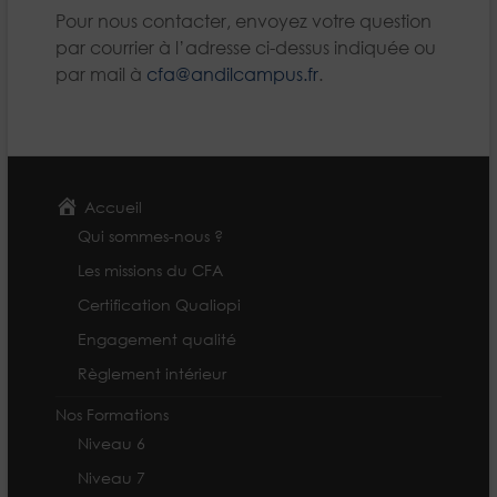
Pour nous contacter, envoyez votre question
par courrier à l’adresse ci-dessus indiquée ou
par mail à
cfa@andilcampus.fr
.
Accueil
Qui sommes-nous ?
Les missions du CFA
Certification Qualiopi
Engagement qualité
Règlement intérieur
Nos Formations
Niveau 6
Niveau 7