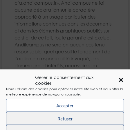
cfa.andilcampus.fr». Andilcampus ne fait
aucune déclaration sur le caractère
approprié à un usage particulier des
informations contenues dans les documents
et dans les éléments graphiques publiés sur
ce site, de ce fait, toute garantie est exclue.
Andilcampus ne sera en aucun cas tenu
responsable, quel que soit le fondement de
l’action en responsabilité invoqué, des
dommages et intérêts, accessoires ou
incidents (ni de tout dommage qui résulte
Gérer le consentement aux
d’un arrêt d’utilisation, d’une perte de
cookies
données, ou d’une perte de bénéfices…)
Nous utilisons des cookies pour optimiser notre site web et vous offrir la
résultant de, ou liés à l’utilisation ou au
meilleure expérience de navigation possible.
fonctionnement des informations disponibles
Accepter
sur ce site.
Les fichiers pouvant être téléchargés sur un
Refuser
ordinateur, le sont à un usage strictement
personnel et non destinés à une utilisation