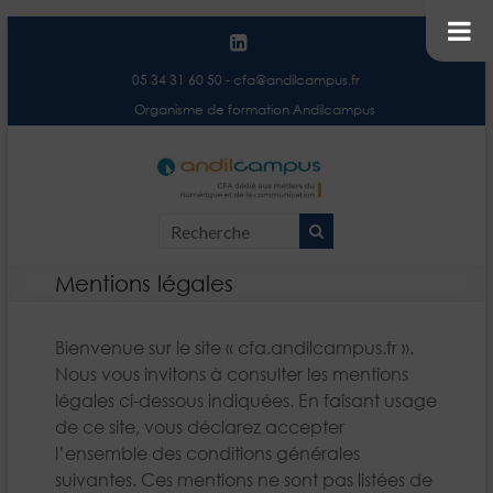
05 34 31 60 50
-
cfa@andilcampus.fr
Organisme de formation Andilcampus
Andilc
Centre de
Formation
– Centr
d'Apprentis
Format
Andilcampus
Mentions légales
d'Appre
Bienvenue sur le site « cfa.andilcampus.fr ».
Nous vous invitons à consulter les mentions
légales ci-dessous indiquées. En faisant usage
de ce site, vous déclarez accepter
l’ensemble des conditions générales
suivantes. Ces mentions ne sont pas listées de