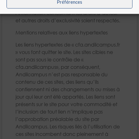
Préférences
commerciale, à condition que toute
l’information concernant les droits d’auteur
et autres droits d’exclusivité soient respectés.
Mentions relatives aux liens hypertextes
Les liens hypertextes de « cfa.andilcampus.fr
» vous font quitter le site. Les sites cibles ne
sont pas sous le contrôle de «
cfa.andilcampus», par conséquent,
Andilcampus n’est pas responsable du
contenu de ces sites, des liens qu’ils
contiennent ni des changements ou mises à
jour qui leur ont été apportés. Les liens sont
présents sur le site pour votre commodité et
l’inclusion de tout lien n’implique pas
l’approbation préalable du site par
Andilcampus. Les risques liés à l’utilisation de
ces sites incombent donc pleinement à