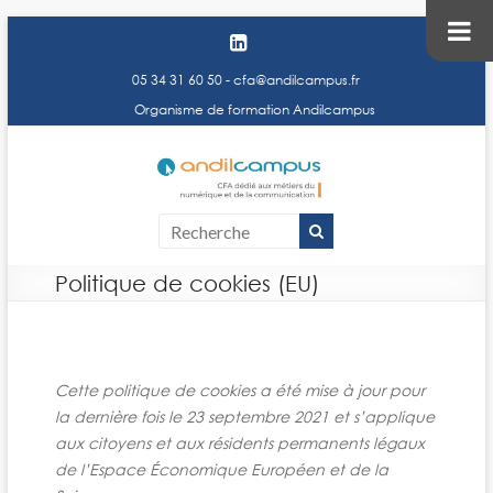
05 34 31 60 50
-
cfa@andilcampus.fr
Organisme de formation Andilcampus
Andilc
Centre de
Formation
– Centr
d'Apprentis
Format
Andilcampus
Politique de cookies (EU)
d'Appre
Cette politique de cookies a été mise à jour pour
la dernière fois le 23 septembre 2021 et s’applique
aux citoyens et aux résidents permanents légaux
de l’Espace Économique Européen et de la