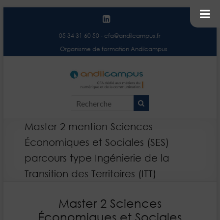
05 34 31 60 50
-
cfa@andilcampus.fr
Organisme de formation Andilcampus
Andilc
Centre de
Formation
– Centr
d'Apprentis
Format
Andilcampus
Master 2 mention Sciences
d'Appre
Économiques et Sociales (SES)
parcours type Ingénierie de la
Transition des Territoires (ITT)
Master 2 Sciences
Économiques et Sociales