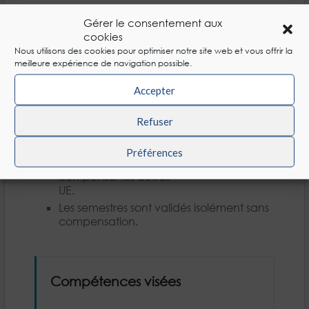
En Master 2 :
Gérer le consentement aux
Les UE (hors UE « Voie professionnelle ou
cookies
recherche (mémoire) » ou
Nous utilisons des cookies pour optimiser notre site web et vous offrir la
« Accompagnement en mission
meilleure expérience de navigation possible.
entreprise – PPA ») sont validées
isolément ou par compensation.
Accepter
Les UE « Voie professionnelle ou
recherche (mémoire) » ou
Refuser
« Accompagnement en mission
entreprise – PPA » sont validées isolément
Préférences
sans compensation et ne peuvent
compenser les autres
UE.
Les semestres sont validés isolément sans
compensation.
Compétences visées